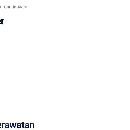
rong inovasi.
er
Perawatan