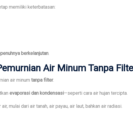
etap memiliki keterbatasan:
penuhnya berkelanjutan
.
Pemurnian Air Minum
Tanpa Filte
rnian air minum
tanpa filter
.
atkan
evaporasi dan kondensasi
—seperti cara air hujan tercipta.
 mulai dari air tanah, air payau, air laut, bahkan air radiasi.